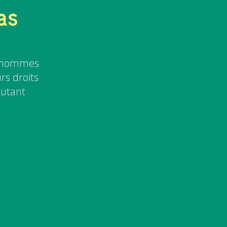
as
 d'hommes
rs droits
autant