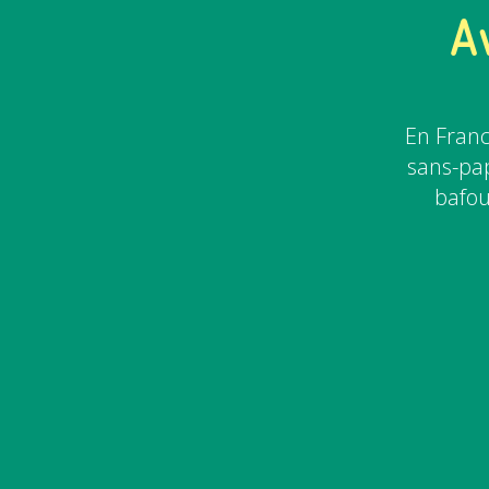
A
En Franc
sans-pap
bafou